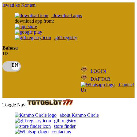
lewati ke Konten
download apps
download app from:
gift registry
Bahasa
ID
LOGIN
DAFTAR
Contact
Us
Toggle Nav
about Kanmo Circle
gift registry
store finder
contact us