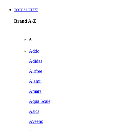
TOTOSLOT777
Brand A-Z
A
Addo
Adidas
Airfree
Alamii
Amara
Aqua Scale
Asics
Aveeno
Awan