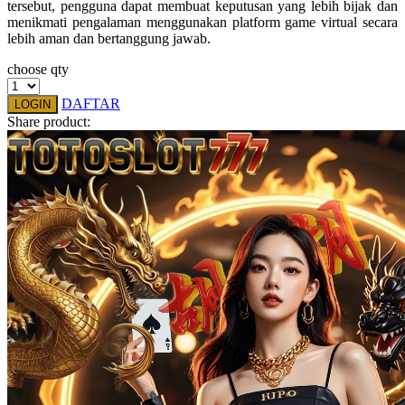
tersebut, pengguna dapat membuat keputusan yang lebih bijak dan
Squishmallows
menikmati pengalaman menggunakan platform game virtual secara
lebih aman dan bertanggung jawab.
Starbooks
choose qty
Stick-O
DAFTAR
LOGIN
Stokke
Share product:
Sudocrem
Sumimo
Sunnylife
Sun-Staches
Swimava
T
Tommee Tippee
Trunki
Tutti Bambini