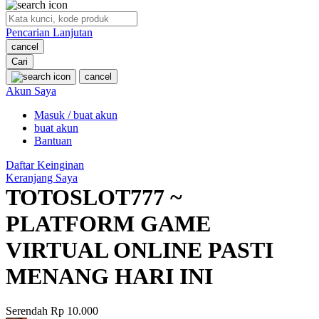
O
Pencarian Lanjutan
Oh Ma Grain
cancel
Okiedog
Cari
cancel
P
Akun Saya
Masuk / buat akun
Peachy
buat akun
Phil & Ted's
Bantuan
Philips Avent
Daftar Keinginan
Keranjang Saya
Pigeon
TOTOSLOT777 ~
Playgro
PLATFORM GAME
Poled Global
VIRTUAL ONLINE PASTI
Ponycycle
MENANG HARI INI
Puma
Pureats
Serendah
Rp 10.000