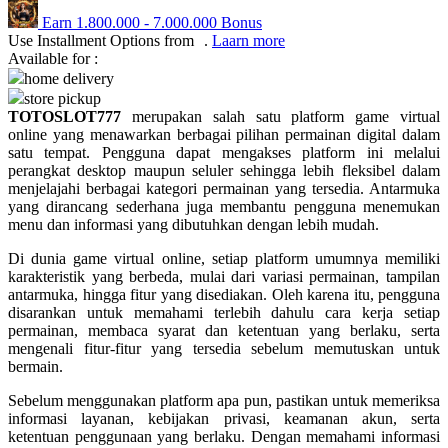
Earn
1.800.000
-
7.000.000
Bonus
Q
Use Installment Options from
.
Laarn more
Available for :
QV Baby
home delivery
store pickup
R
TOTOSLOT777
merupakan salah satu platform game virtual
online yang menawarkan berbagai pilihan permainan digital dalam
Real Shades
satu tempat. Pengguna dapat mengakses platform ini melalui
perangkat desktop maupun seluler sehingga lebih fleksibel dalam
Red Castle
menjelajahi berbagai kategori permainan yang tersedia. Antarmuka
yang dirancang sederhana juga membantu pengguna menemukan
Ribbon Madness
menu dan informasi yang dibutuhkan dengan lebih mudah.
S
Di dunia game virtual online, setiap platform umumnya memiliki
karakteristik yang berbeda, mulai dari variasi permainan, tampilan
antarmuka, hingga fitur yang disediakan. Oleh karena itu, pengguna
Sebamed
disarankan untuk memahami terlebih dahulu cara kerja setiap
Silver Cross
permainan, membaca syarat dan ketentuan yang berlaku, serta
mengenali fitur-fitur yang tersedia sebelum memutuskan untuk
Simply Idea
bermain.
Skip Hop
Sebelum menggunakan platform apa pun, pastikan untuk memeriksa
informasi layanan, kebijakan privasi, keamanan akun, serta
Spectra
ketentuan penggunaan yang berlaku. Dengan memahami informasi