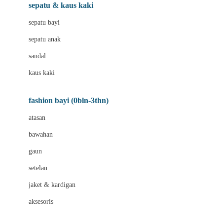
Beauty Barn
sepatu & kaus kaki
Bio Oil
sepatu bayi
Biolane
sepatu anak
Bite Fighters
sandal
Bizzi Growin
kaus kaki
Blackmores
fashion bayi (0bln-3thn)
Blooming Marvellous
atasan
Bonnels
bawahan
Bravado
gaun
Bruder
setelan
Brush Baby
jaket & kardigan
Buds Organics
aksesoris
Bugaboo
Buggygear