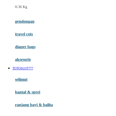
Felt So Sweet
0-36 Kg
Fisher Price
Flipper
gendongan
Friends Of Sally
travel cots
G
diaper bags
Gb
Geko
aksesoris
Graco
TOTOSLOT777
Gund
selimut
H
bantal & sprei
Habbie
Haenim
ranjang bayi & balita
Happy Horse