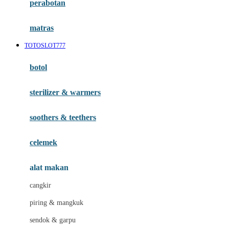
perabotan
Happy Tummy
Hauck
matras
Havaianas
TOTOSLOT777
Hegen
botol
Hot Wheels
sterilizer & warmers
Hybrid
soothers & teethers
I
Inlacta DHA
celemek
Interlac
alat makan
Ivenet
cangkir
J
piring & mangkuk
Jack N Jill
sendok & garpu