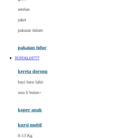
Dae Organics
setelan
Docare
jaket
Doona
pakaian dalam
Down To Earth
Drew
pakaian tidur
Dr. Brown's
TOTOSLOT777
E
kereta dorong
ELC
bayi baru lahir
Ergobaby
usia 6 bulan+
Expert Care
koper anak
Ezyroller
kursi mobil
F
0-13 Kg