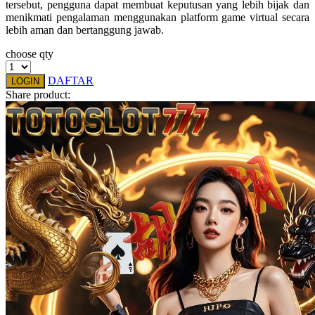
tersebut, pengguna dapat membuat keputusan yang lebih bijak dan
Squishmallows
menikmati pengalaman menggunakan platform game virtual secara
lebih aman dan bertanggung jawab.
Starbooks
choose qty
Stick-O
DAFTAR
LOGIN
Stokke
Share product:
Sudocrem
Sumimo
Sunnylife
Sun-Staches
Swimava
T
Tommee Tippee
Trunki
Tutti Bambini