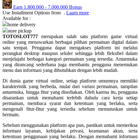
Earn
1.800.000
-
7.000.000
Bonus
Q
Use Installment Options from
.
Laarn more
Available for :
QV Baby
home delivery
store pickup
R
TOTOSLOT777
merupakan salah satu platform game virtual
online yang menawarkan berbagai pilihan permainan digital dalam
Real Shades
satu tempat. Pengguna dapat mengakses platform ini melalui
perangkat desktop maupun seluler sehingga lebih fleksibel dalam
Red Castle
menjelajahi berbagai kategori permainan yang tersedia. Antarmuka
yang dirancang sederhana juga membantu pengguna menemukan
Ribbon Madness
menu dan informasi yang dibutuhkan dengan lebih mudah.
S
Di dunia game virtual online, setiap platform umumnya memiliki
karakteristik yang berbeda, mulai dari variasi permainan, tampilan
antarmuka, hingga fitur yang disediakan. Oleh karena itu, pengguna
Sebamed
disarankan untuk memahami terlebih dahulu cara kerja setiap
Silver Cross
permainan, membaca syarat dan ketentuan yang berlaku, serta
mengenali fitur-fitur yang tersedia sebelum memutuskan untuk
Simply Idea
bermain.
Skip Hop
Sebelum menggunakan platform apa pun, pastikan untuk memeriksa
informasi layanan, kebijakan privasi, keamanan akun, serta
Spectra
ketentuan penggunaan yang berlaku. Dengan memahami informasi