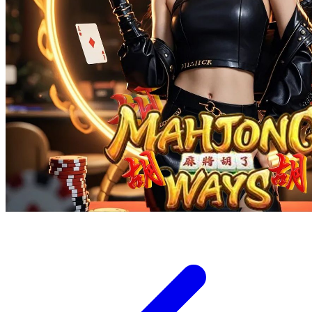
Twistshake
TY Toys
U
V
Veja
Vitaflow
Vtech
W
Waterland
Wellness
X