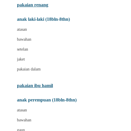
pakaian renang
Bumkins
anak laki-laki (18bln-8thn)
C
atasan
Cetaphil
bawahan
Chicco
setelan
Childlife
jaket
Clevamama
pakaian dalam
Cocolatte
Cottonseeds
pakaian ibu hamil
Cozy N Safe
anak perempuan (18bln-8thn)
Crane
atasan
Cybex
bawahan
D
gaun