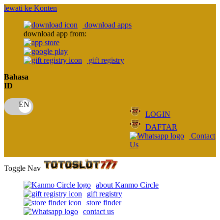
lewati ke Konten
download apps
download app from:
gift registry
Bahasa
ID
LOGIN
DAFTAR
Contact
Us
Toggle Nav
about Kanmo Circle
gift registry
store finder
contact us