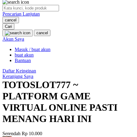
O
Pencarian Lanjutan
Oh Ma Grain
cancel
Okiedog
Cari
cancel
P
Akun Saya
Masuk / buat akun
Peachy
buat akun
Phil & Ted's
Bantuan
Philips Avent
Daftar Keinginan
Keranjang Saya
Pigeon
TOTOSLOT777 ~
Playgro
PLATFORM GAME
Poled Global
VIRTUAL ONLINE PASTI
Ponycycle
MENANG HARI INI
Puma
Pureats
Serendah
Rp 10.000