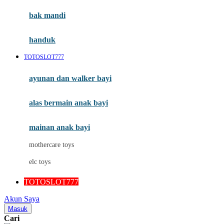
Moby
bak mandi
Momami
handuk
Mothercare
TOTOSLOT777
Mustela
ayunan dan walker bayi
My Buddy Tag
My K
alas bermain anak bayi
N
mainan anak bayi
Naif
mothercare toys
Nike
elc toys
Nordic Natural
TOTOSLOT777
Nuby
Akun Saya
Nuna
Masuk
Cari