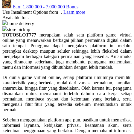
Earn
1.800.000
-
7.000.000
Bonus
Q
Use Installment Options from
.
Laarn more
Available for :
QV Baby
home delivery
store pickup
R
TOTOSLOT777
merupakan salah satu platform game virtual
online yang menawarkan berbagai pilihan permainan digital dalam
Real Shades
satu tempat. Pengguna dapat mengakses platform ini melalui
perangkat desktop maupun seluler sehingga lebih fleksibel dalam
Red Castle
menjelajahi berbagai kategori permainan yang tersedia. Antarmuka
yang dirancang sederhana juga membantu pengguna menemukan
Ribbon Madness
menu dan informasi yang dibutuhkan dengan lebih mudah.
S
Di dunia game virtual online, setiap platform umumnya memiliki
karakteristik yang berbeda, mulai dari variasi permainan, tampilan
antarmuka, hingga fitur yang disediakan. Oleh karena itu, pengguna
Sebamed
disarankan untuk memahami terlebih dahulu cara kerja setiap
Silver Cross
permainan, membaca syarat dan ketentuan yang berlaku, serta
mengenali fitur-fitur yang tersedia sebelum memutuskan untuk
Simply Idea
bermain.
Skip Hop
Sebelum menggunakan platform apa pun, pastikan untuk memeriksa
informasi layanan, kebijakan privasi, keamanan akun, serta
Spectra
ketentuan penggunaan yang berlaku. Dengan memahami informasi