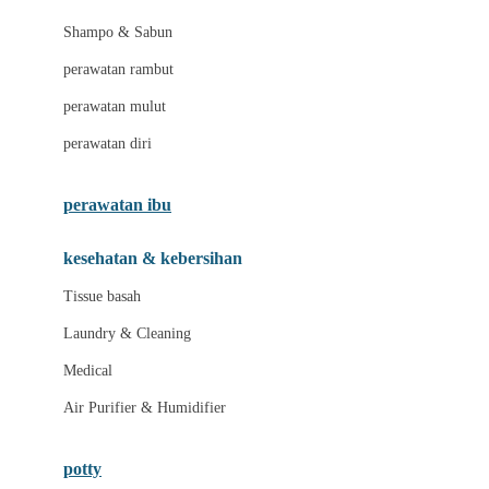
London Taxi
Shampo & Sabun
Love To Dream
perawatan rambut
perawatan mulut
M
perawatan diri
Magformers
Mama's Choice
perawatan ibu
Mamas&Papas
kesehatan & kebersihan
Mamaway
Tissue basah
Maxi Cosi
Laundry & Cleaning
Megabloks
Medical
Micro
Air Purifier & Humidifier
MiDeer
Mimi & Lula
potty
Mini Monkey