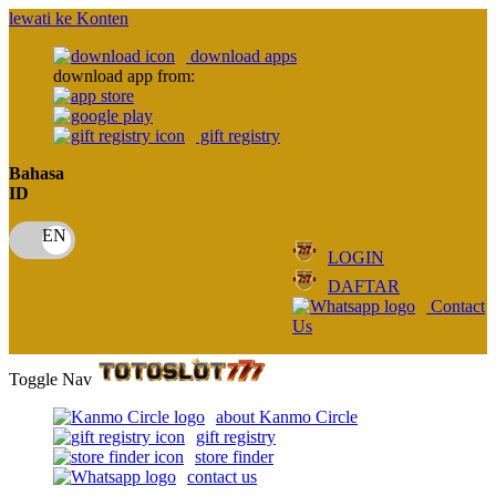
lewati ke Konten
download apps
download app from:
gift registry
Bahasa
ID
LOGIN
DAFTAR
Contact
Us
Toggle Nav
about Kanmo Circle
gift registry
store finder
contact us