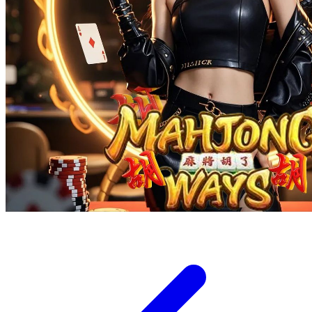
Twistshake
TY Toys
U
V
Veja
Vitaflow
Vtech
W
Waterland
Wellness
X