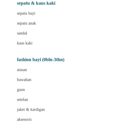
Beauty Barn
sepatu & kaus kaki
Bio Oil
sepatu bayi
Biolane
sepatu anak
Bite Fighters
sandal
Bizzi Growin
kaus kaki
Blackmores
fashion bayi (0bln-3thn)
Blooming Marvellous
atasan
Bonnels
bawahan
Bravado
gaun
Bruder
setelan
Brush Baby
jaket & kardigan
Buds Organics
aksesoris
Bugaboo
Buggygear