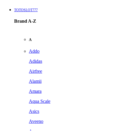
TOTOSLOT777
Brand A-Z
A
Addo
Adidas
Airfree
Alamii
Amara
Aqua Scale
Asics
Aveeno
Awan