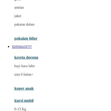
Dae Organics
setelan
Docare
jaket
Doona
pakaian dalam
Down To Earth
Drew
pakaian tidur
Dr. Brown's
TOTOSLOT777
E
kereta dorong
ELC
bayi baru lahir
Ergobaby
usia 6 bulan+
Expert Care
koper anak
Ezyroller
kursi mobil
F
0-13 Kg