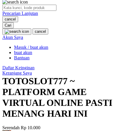
O
Pencarian Lanjutan
Oh Ma Grain
cancel
Okiedog
Cari
cancel
P
Akun Saya
Masuk / buat akun
Peachy
buat akun
Phil & Ted's
Bantuan
Philips Avent
Daftar Keinginan
Keranjang Saya
Pigeon
TOTOSLOT777 ~
Playgro
PLATFORM GAME
Poled Global
VIRTUAL ONLINE PASTI
Ponycycle
MENANG HARI INI
Puma
Pureats
Serendah
Rp 10.000