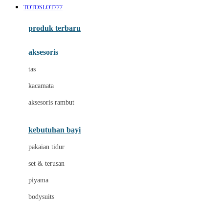
TOTOSLOT777
Azetabio
produk terbaru
B
aksesoris
Baabaasheepz
tas
Babiators
kacamata
Baby Dove
aksesoris rambut
Baby Jogger
Baby Rovega
kebutuhan bayi
Babybee
pakaian tidur
Banana Boat
set & terusan
Banz
piyama
Barbie
bodysuits
Beaba