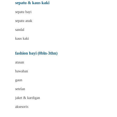
Beauty Barn
sepatu & kaus kaki
Bio Oil
sepatu bayi
Biolane
sepatu anak
Bite Fighters
sandal
Bizzi Growin
kaus kaki
Blackmores
fashion bayi (0bln-3thn)
Blooming Marvellous
atasan
Bonnels
bawahan
Bravado
gaun
Bruder
setelan
Brush Baby
jaket & kardigan
Buds Organics
aksesoris
Bugaboo
Buggygear