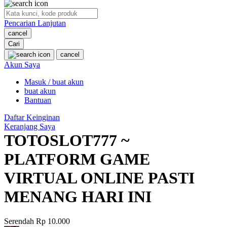
O
Pencarian Lanjutan
Oh Ma Grain
cancel
Okiedog
Cari
cancel
P
Akun Saya
Masuk / buat akun
Peachy
buat akun
Phil & Ted's
Bantuan
Philips Avent
Daftar Keinginan
Keranjang Saya
Pigeon
TOTOSLOT777 ~
Playgro
PLATFORM GAME
Poled Global
VIRTUAL ONLINE PASTI
Ponycycle
MENANG HARI INI
Puma
Pureats
Serendah
Rp 10.000