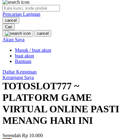
O
Pencarian Lanjutan
Oh Ma Grain
cancel
Okiedog
Cari
cancel
P
Akun Saya
Masuk / buat akun
Peachy
buat akun
Phil & Ted's
Bantuan
Philips Avent
Daftar Keinginan
Keranjang Saya
Pigeon
TOTOSLOT777 ~
Playgro
PLATFORM GAME
Poled Global
VIRTUAL ONLINE PASTI
Ponycycle
MENANG HARI INI
Puma
Pureats
Serendah
Rp 10.000