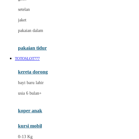
Dae Organics
setelan
Docare
jaket
Doona
pakaian dalam
Down To Earth
Drew
pakaian tidur
Dr. Brown's
TOTOSLOT777
E
kereta dorong
ELC
bayi baru lahir
Ergobaby
usia 6 bulan+
Expert Care
koper anak
Ezyroller
kursi mobil
F
0-13 Kg