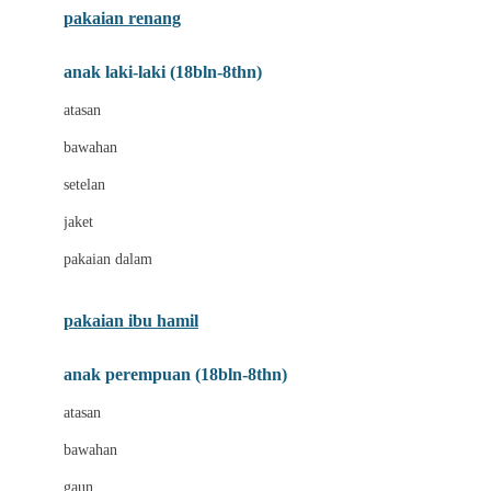
pakaian renang
Bumkins
anak laki-laki (18bln-8thn)
C
atasan
Cetaphil
bawahan
Chicco
setelan
Childlife
jaket
Clevamama
pakaian dalam
Cocolatte
Cottonseeds
pakaian ibu hamil
Cozy N Safe
anak perempuan (18bln-8thn)
Crane
atasan
Cybex
bawahan
D
gaun