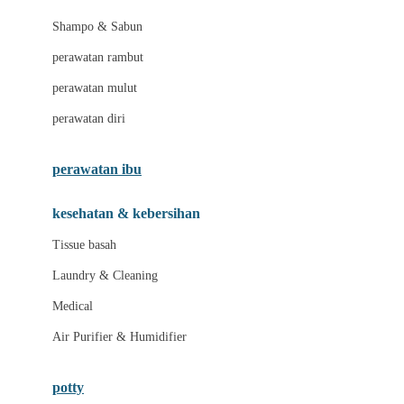
London Taxi
Shampo & Sabun
Love To Dream
perawatan rambut
perawatan mulut
M
perawatan diri
Magformers
Mama's Choice
perawatan ibu
Mamas&Papas
kesehatan & kebersihan
Mamaway
Tissue basah
Maxi Cosi
Laundry & Cleaning
Megabloks
Medical
Micro
Air Purifier & Humidifier
MiDeer
Mimi & Lula
potty
Mini Monkey