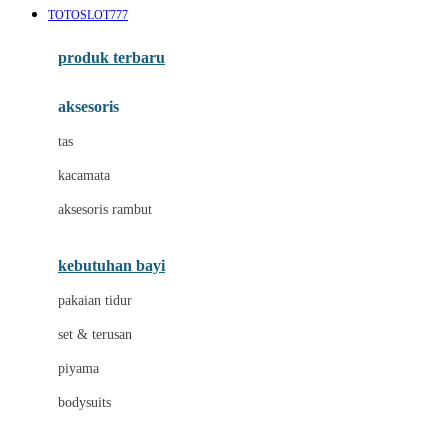
TOTOSLOT777
Azetabio
produk terbaru
B
aksesoris
Baabaasheepz
tas
Babiators
kacamata
Baby Dove
aksesoris rambut
Baby Jogger
Baby Rovega
kebutuhan bayi
Babybee
pakaian tidur
Banana Boat
set & terusan
Banz
piyama
Barbie
bodysuits
Beaba