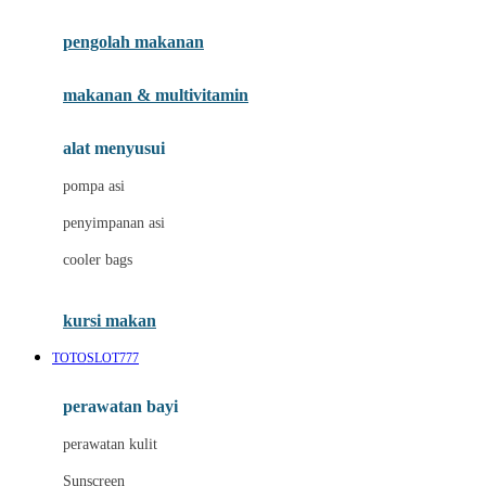
Joie
pengolah makanan
Joolz
Jujube
makanan & multivitamin
K
alat menyusui
Kiddycuts
pompa asi
Kumon
penyimpanan asi
L
cooler bags
Leapfrog
kursi makan
Leclerc
TOTOSLOT777
Lee Vierra
Lillebaby
perawatan bayi
Little Bird Told Me
perawatan kulit
Little Miss Janis
Sunscreen