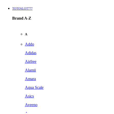
TOTOSLOT777
Brand A-Z
A
Addo
Adidas
Airfree
Alamii
Amara
Aqua Scale
Asics
Aveeno
Awan