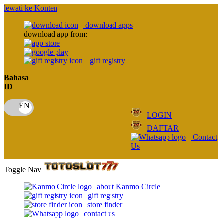
lewati ke Konten
download apps
download app from:
gift registry
Bahasa
ID
LOGIN
DAFTAR
Contact
Us
Toggle Nav
about Kanmo Circle
gift registry
store finder
contact us