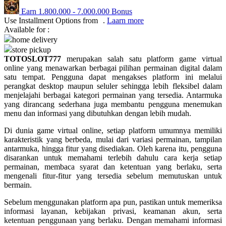
Earn
1.800.000
-
7.000.000
Bonus
Q
Use Installment Options from
.
Laarn more
Available for :
QV Baby
home delivery
store pickup
R
TOTOSLOT777
merupakan salah satu platform game virtual
online yang menawarkan berbagai pilihan permainan digital dalam
Real Shades
satu tempat. Pengguna dapat mengakses platform ini melalui
perangkat desktop maupun seluler sehingga lebih fleksibel dalam
Red Castle
menjelajahi berbagai kategori permainan yang tersedia. Antarmuka
yang dirancang sederhana juga membantu pengguna menemukan
Ribbon Madness
menu dan informasi yang dibutuhkan dengan lebih mudah.
S
Di dunia game virtual online, setiap platform umumnya memiliki
karakteristik yang berbeda, mulai dari variasi permainan, tampilan
antarmuka, hingga fitur yang disediakan. Oleh karena itu, pengguna
Sebamed
disarankan untuk memahami terlebih dahulu cara kerja setiap
Silver Cross
permainan, membaca syarat dan ketentuan yang berlaku, serta
mengenali fitur-fitur yang tersedia sebelum memutuskan untuk
Simply Idea
bermain.
Skip Hop
Sebelum menggunakan platform apa pun, pastikan untuk memeriksa
informasi layanan, kebijakan privasi, keamanan akun, serta
Spectra
ketentuan penggunaan yang berlaku. Dengan memahami informasi