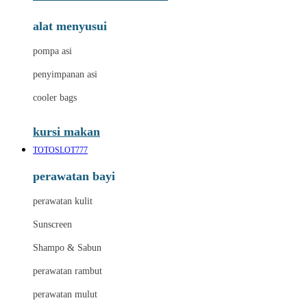
alat menyusui
pompa asi
penyimpanan asi
cooler bags
kursi makan
TOTOSLOT777
perawatan bayi
perawatan kulit
Sunscreen
Shampo & Sabun
perawatan rambut
perawatan mulut