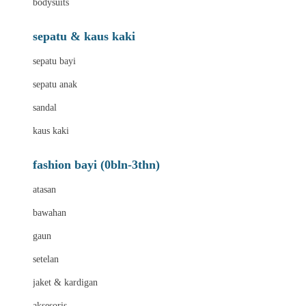
bodysuits
sepatu & kaus kaki
sepatu bayi
sepatu anak
sandal
kaus kaki
fashion bayi (0bln-3thn)
atasan
bawahan
gaun
setelan
jaket & kardigan
aksesoris