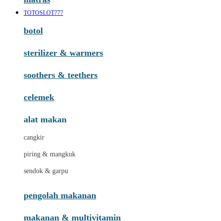
TOTOSLOT777
botol
sterilizer & warmers
soothers & teethers
celemek
alat makan
cangkir
piring & mangkuk
sendok & garpu
pengolah makanan
makanan & multivitamin