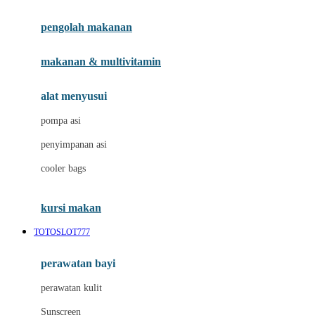
Joie
pengolah makanan
Joolz
Jujube
makanan & multivitamin
K
alat menyusui
Kiddycuts
pompa asi
Kumon
penyimpanan asi
L
cooler bags
Leapfrog
kursi makan
Leclerc
TOTOSLOT777
Lee Vierra
Lillebaby
perawatan bayi
Little Bird Told Me
perawatan kulit
Little Miss Janis
Sunscreen