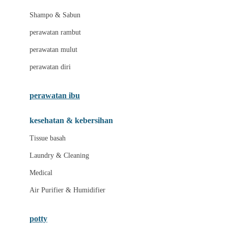
London Taxi
Shampo & Sabun
Love To Dream
perawatan rambut
perawatan mulut
M
perawatan diri
Magformers
Mama's Choice
perawatan ibu
Mamas&Papas
kesehatan & kebersihan
Mamaway
Tissue basah
Maxi Cosi
Laundry & Cleaning
Megabloks
Medical
Micro
Air Purifier & Humidifier
MiDeer
Mimi & Lula
potty
Mini Monkey