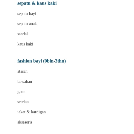
Beauty Barn
sepatu & kaus kaki
Bio Oil
sepatu bayi
Biolane
sepatu anak
Bite Fighters
sandal
Bizzi Growin
kaus kaki
Blackmores
fashion bayi (0bln-3thn)
Blooming Marvellous
atasan
Bonnels
bawahan
Bravado
gaun
Bruder
setelan
Brush Baby
jaket & kardigan
Buds Organics
aksesoris
Bugaboo
Buggygear