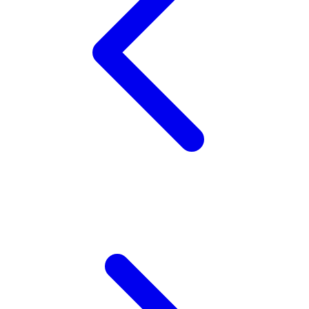
Xootz
Y
Yamatoya
Z
Zaxy
Zoggs
0-9
4Moms
59S