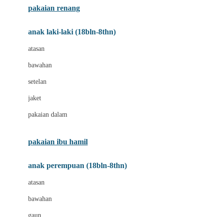
pakaian renang
Bumkins
anak laki-laki (18bln-8thn)
C
atasan
Cetaphil
bawahan
Chicco
setelan
Childlife
jaket
Clevamama
pakaian dalam
Cocolatte
Cottonseeds
pakaian ibu hamil
Cozy N Safe
anak perempuan (18bln-8thn)
Crane
atasan
Cybex
bawahan
D
gaun