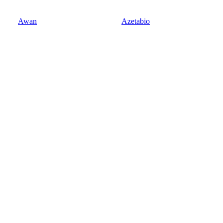
Awan
Azetabio