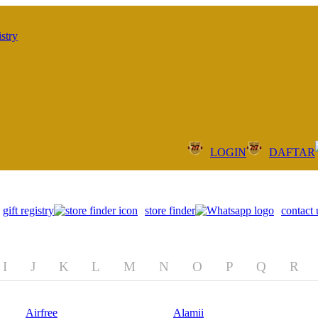
istry
LOGIN
DAFTAR
gift registry
store finder
contact 
I
J
K
L
M
N
O
P
Q
R
Airfree
Alamii