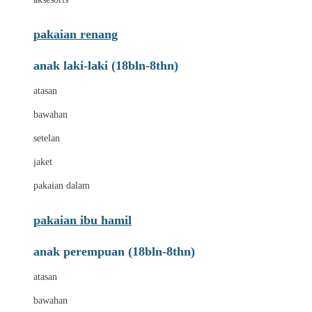
pakaian renang
anak laki-laki (18bln-8thn)
atasan
bawahan
setelan
jaket
pakaian dalam
pakaian ibu hamil
anak perempuan (18bln-8thn)
atasan
bawahan