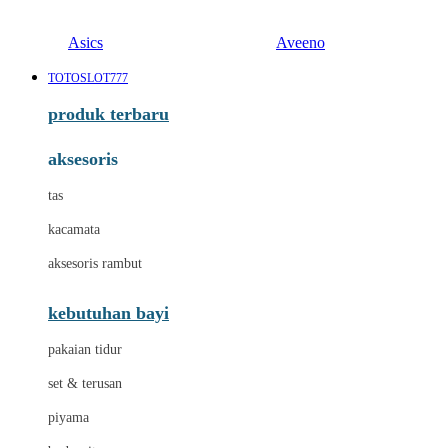
Asics
Aveeno
TOTOSLOT777
produk terbaru
aksesoris
tas
kacamata
aksesoris rambut
kebutuhan bayi
pakaian tidur
set & terusan
piyama