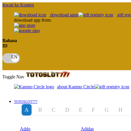
lewati ke Konten
download apps
gift reg
download app from:
Bahasa
ID
Toggle Nav
about Kanmo Circle
TOTOSLOT777
A
B
C
D
E
F
G
H
Addo
Adidas