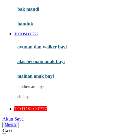
Moby
bak mandi
Momami
handuk
Mothercare
TOTOSLOT777
Mustela
ayunan dan walker bayi
My Buddy Tag
My K
alas bermain anak bayi
N
mainan anak bayi
Naif
mothercare toys
Nike
elc toys
Nordic Natural
TOTOSLOT777
Nuby
Akun Saya
Nuna
Masuk
Cari