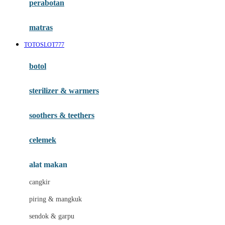
perabotan
Happy Tummy
Hauck
matras
Havaianas
TOTOSLOT777
Hegen
botol
Hot Wheels
sterilizer & warmers
Hybrid
soothers & teethers
I
Inlacta DHA
celemek
Interlac
alat makan
Ivenet
cangkir
J
piring & mangkuk
Jack N Jill
sendok & garpu