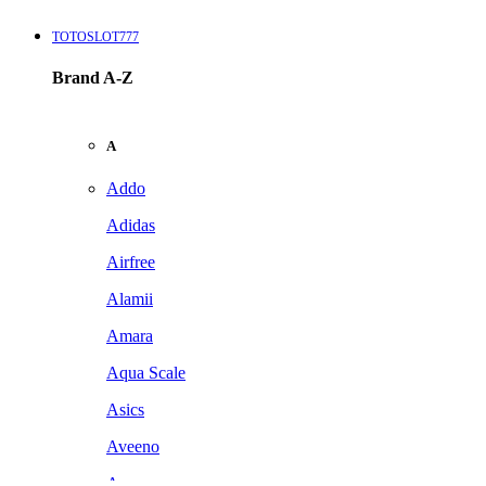
TOTOSLOT777
Brand A-Z
A
Addo
Adidas
Airfree
Alamii
Amara
Aqua Scale
Asics
Aveeno
Awan