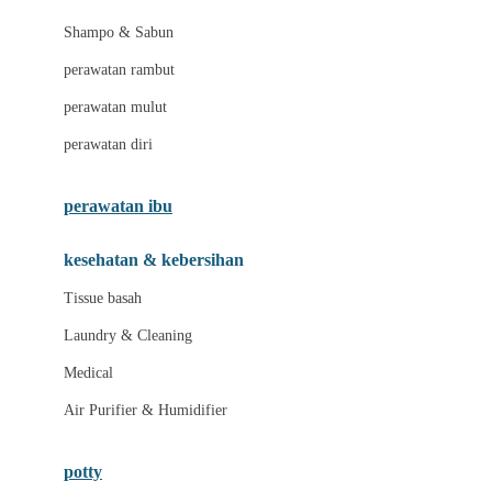
London Taxi
Shampo & Sabun
Love To Dream
perawatan rambut
perawatan mulut
M
perawatan diri
Magformers
Mama's Choice
perawatan ibu
Mamas&Papas
kesehatan & kebersihan
Mamaway
Tissue basah
Maxi Cosi
Laundry & Cleaning
Megabloks
Medical
Micro
Air Purifier & Humidifier
MiDeer
Mimi & Lula
potty
Mini Monkey