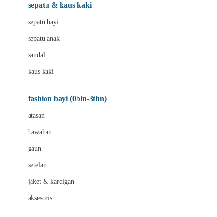
Beauty Barn
sepatu & kaus kaki
Bio Oil
sepatu bayi
Biolane
sepatu anak
Bite Fighters
sandal
Bizzi Growin
kaus kaki
Blackmores
fashion bayi (0bln-3thn)
Blooming Marvellous
atasan
Bonnels
bawahan
Bravado
gaun
Bruder
setelan
Brush Baby
jaket & kardigan
Buds Organics
aksesoris
Bugaboo
Buggygear