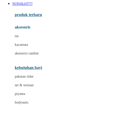
TOTOSLOT777
Azetabio
produk terbaru
B
aksesoris
Baabaasheepz
tas
Babiators
kacamata
Baby Dove
aksesoris rambut
Baby Jogger
Baby Rovega
kebutuhan bayi
Babybee
pakaian tidur
Banana Boat
set & terusan
Banz
piyama
Barbie
bodysuits
Beaba