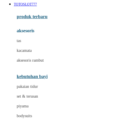
TOTOSLOT777
Azetabio
produk terbaru
B
aksesoris
Baabaasheepz
tas
Babiators
kacamata
Baby Dove
aksesoris rambut
Baby Jogger
Baby Rovega
kebutuhan bayi
Babybee
pakaian tidur
Banana Boat
set & terusan
Banz
piyama
Barbie
bodysuits
Beaba