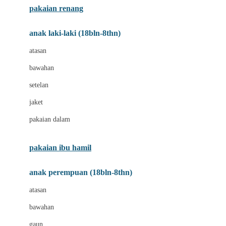
pakaian renang
Bumkins
anak laki-laki (18bln-8thn)
C
atasan
Cetaphil
bawahan
Chicco
setelan
Childlife
jaket
Clevamama
pakaian dalam
Cocolatte
Cottonseeds
pakaian ibu hamil
Cozy N Safe
anak perempuan (18bln-8thn)
Crane
atasan
Cybex
bawahan
D
gaun