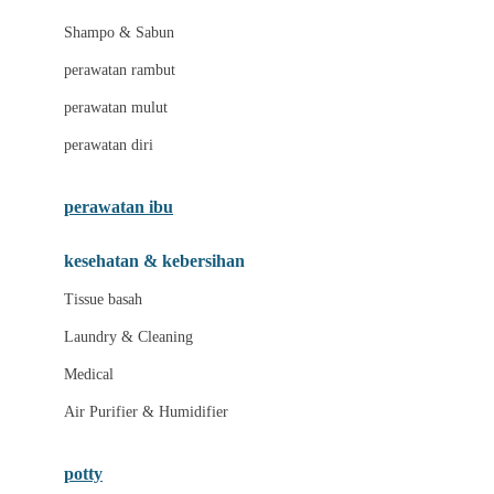
London Taxi
Shampo & Sabun
Love To Dream
perawatan rambut
perawatan mulut
M
perawatan diri
Magformers
Mama's Choice
perawatan ibu
Mamas&Papas
kesehatan & kebersihan
Mamaway
Tissue basah
Maxi Cosi
Laundry & Cleaning
Megabloks
Medical
Micro
Air Purifier & Humidifier
MiDeer
Mimi & Lula
potty
Mini Monkey