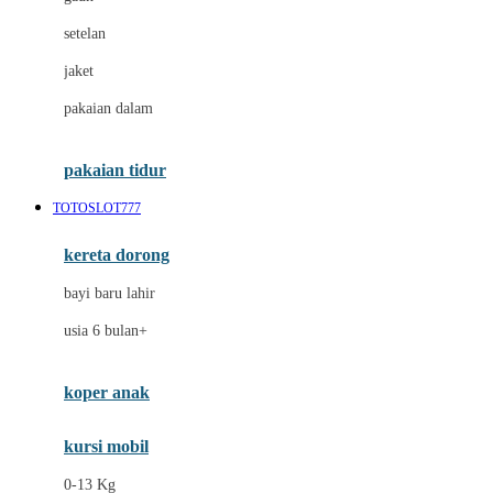
Dae Organics
setelan
Docare
jaket
Doona
pakaian dalam
Down To Earth
Drew
pakaian tidur
Dr. Brown's
TOTOSLOT777
E
kereta dorong
ELC
bayi baru lahir
Ergobaby
usia 6 bulan+
Expert Care
koper anak
Ezyroller
kursi mobil
F
0-13 Kg