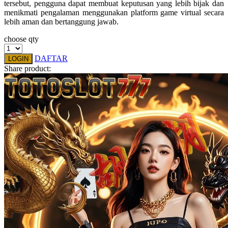
tersebut, pengguna dapat membuat keputusan yang lebih bijak dan
Squishmallows
menikmati pengalaman menggunakan platform game virtual secara
lebih aman dan bertanggung jawab.
Starbooks
choose qty
Stick-O
DAFTAR
LOGIN
Stokke
Share product:
Sudocrem
Sumimo
Sunnylife
Sun-Staches
Swimava
T
Tommee Tippee
Trunki
Tutti Bambini