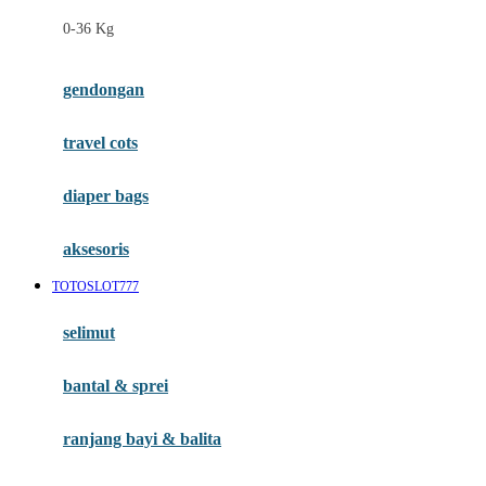
Felt So Sweet
0-36 Kg
Fisher Price
Flipper
gendongan
Friends Of Sally
travel cots
G
diaper bags
Gb
Geko
aksesoris
Graco
TOTOSLOT777
Gund
selimut
H
bantal & sprei
Habbie
Haenim
ranjang bayi & balita
Happy Horse