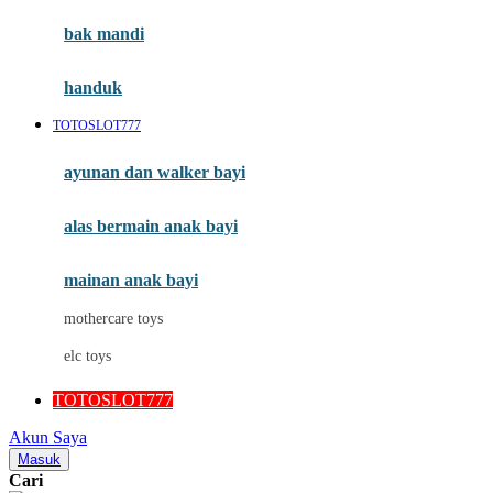
Moby
bak mandi
Momami
handuk
Mothercare
TOTOSLOT777
Mustela
ayunan dan walker bayi
My Buddy Tag
My K
alas bermain anak bayi
N
mainan anak bayi
Naif
mothercare toys
Nike
elc toys
Nordic Natural
TOTOSLOT777
Nuby
Akun Saya
Nuna
Masuk
Cari