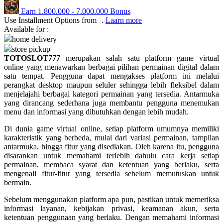
Earn
1.800.000
-
7.000.000
Bonus
Q
Use Installment Options from
.
Laarn more
Available for :
QV Baby
home delivery
store pickup
R
TOTOSLOT777
merupakan salah satu platform game virtual
online yang menawarkan berbagai pilihan permainan digital dalam
Real Shades
satu tempat. Pengguna dapat mengakses platform ini melalui
perangkat desktop maupun seluler sehingga lebih fleksibel dalam
Red Castle
menjelajahi berbagai kategori permainan yang tersedia. Antarmuka
yang dirancang sederhana juga membantu pengguna menemukan
Ribbon Madness
menu dan informasi yang dibutuhkan dengan lebih mudah.
S
Di dunia game virtual online, setiap platform umumnya memiliki
karakteristik yang berbeda, mulai dari variasi permainan, tampilan
antarmuka, hingga fitur yang disediakan. Oleh karena itu, pengguna
Sebamed
disarankan untuk memahami terlebih dahulu cara kerja setiap
Silver Cross
permainan, membaca syarat dan ketentuan yang berlaku, serta
mengenali fitur-fitur yang tersedia sebelum memutuskan untuk
Simply Idea
bermain.
Skip Hop
Sebelum menggunakan platform apa pun, pastikan untuk memeriksa
informasi layanan, kebijakan privasi, keamanan akun, serta
Spectra
ketentuan penggunaan yang berlaku. Dengan memahami informasi