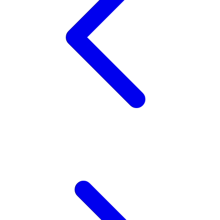
Xootz
Y
Yamatoya
Z
Zaxy
Zoggs
0-9
4Moms
59S