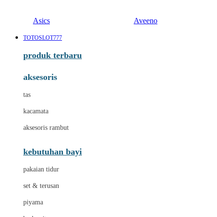
Asics
Aveeno
TOTOSLOT777
produk terbaru
aksesoris
tas
kacamata
aksesoris rambut
kebutuhan bayi
pakaian tidur
set & terusan
piyama