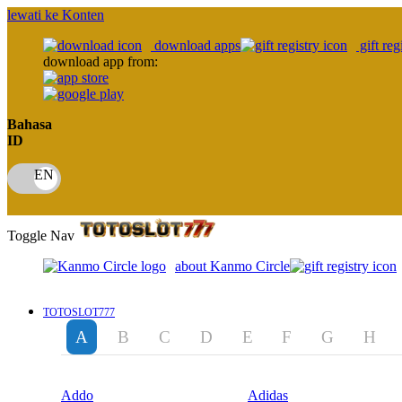
lewati ke Konten
download apps
gift reg
download app from:
Bahasa
ID
Toggle Nav
about Kanmo Circle
TOTOSLOT777
A
B
C
D
E
F
G
H
Addo
Adidas