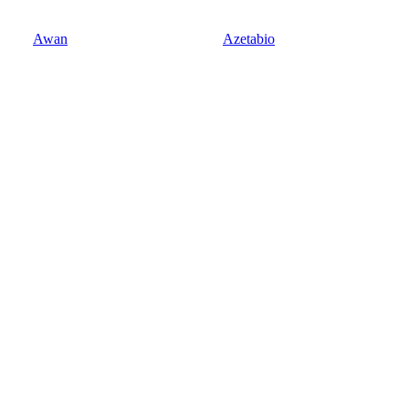
Awan
Azetabio