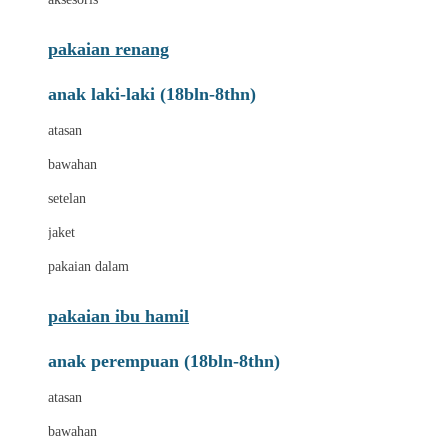
pakaian renang
anak laki-laki (18bln-8thn)
atasan
bawahan
setelan
jaket
pakaian dalam
pakaian ibu hamil
anak perempuan (18bln-8thn)
atasan
bawahan