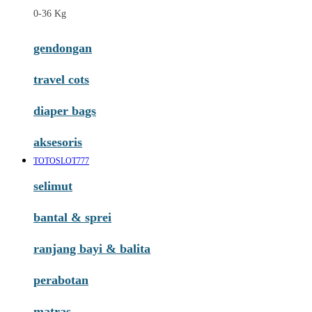
0-36 Kg
gendongan
travel cots
diaper bags
aksesoris
TOTOSLOT777
selimut
bantal & sprei
ranjang bayi & balita
perabotan
matras