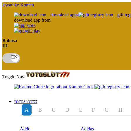
lewati ke Konten
download apps
gift reg
download app from:
Bahasa
ID
Toggle Nav
about Kanmo Circle
TOTOSLOT777
A
B
C
D
E
F
G
H
Addo
Adidas