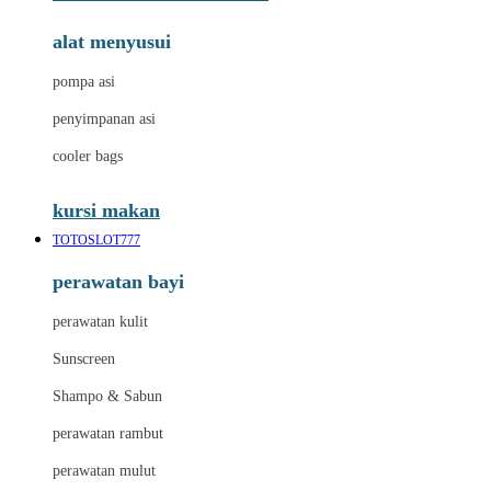
alat menyusui
pompa asi
penyimpanan asi
cooler bags
kursi makan
TOTOSLOT777
perawatan bayi
perawatan kulit
Sunscreen
Shampo & Sabun
perawatan rambut
perawatan mulut