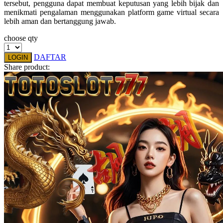
tersebut, pengguna dapat membuat keputusan yang lebih bijak dan
Squishmallows
menikmati pengalaman menggunakan platform game virtual secara
lebih aman dan bertanggung jawab.
Starbooks
choose qty
Stick-O
DAFTAR
LOGIN
Stokke
Share product:
Sudocrem
Sumimo
Sunnylife
Sun-Staches
Swimava
T
Tommee Tippee
Trunki
Tutti Bambini