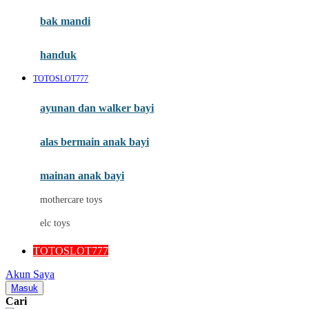
Moby
bak mandi
Momami
handuk
Mothercare
TOTOSLOT777
Mustela
ayunan dan walker bayi
My Buddy Tag
My K
alas bermain anak bayi
N
mainan anak bayi
Naif
mothercare toys
Nike
elc toys
Nordic Natural
TOTOSLOT777
Nuby
Akun Saya
Nuna
Masuk
Cari