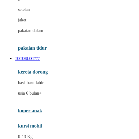
Dae Organics
setelan
Docare
jaket
Doona
pakaian dalam
Down To Earth
Drew
pakaian tidur
Dr. Brown's
TOTOSLOT777
E
kereta dorong
ELC
bayi baru lahir
Ergobaby
usia 6 bulan+
Expert Care
koper anak
Ezyroller
kursi mobil
F
0-13 Kg