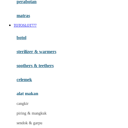
perabotan
Happy Tummy
Hauck
matras
Havaianas
TOTOSLOT777
Hegen
botol
Hot Wheels
sterilizer & warmers
Hybrid
soothers & teethers
I
Inlacta DHA
celemek
Interlac
alat makan
Ivenet
cangkir
J
piring & mangkuk
Jack N Jill
sendok & garpu