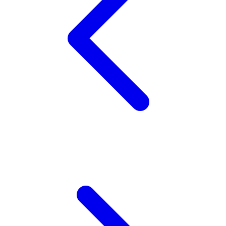
Xootz
Y
Yamatoya
Z
Zaxy
Zoggs
0-9
4Moms
59S