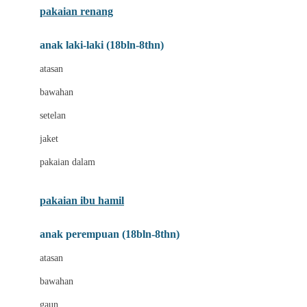
pakaian renang
Bumkins
anak laki-laki (18bln-8thn)
C
atasan
Cetaphil
bawahan
Chicco
setelan
Childlife
jaket
Clevamama
pakaian dalam
Cocolatte
Cottonseeds
pakaian ibu hamil
Cozy N Safe
anak perempuan (18bln-8thn)
Crane
atasan
Cybex
bawahan
D
gaun