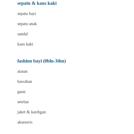
Beauty Barn
sepatu & kaus kaki
Bio Oil
sepatu bayi
Biolane
sepatu anak
Bite Fighters
sandal
Bizzi Growin
kaus kaki
Blackmores
fashion bayi (0bln-3thn)
Blooming Marvellous
atasan
Bonnels
bawahan
Bravado
gaun
Bruder
setelan
Brush Baby
jaket & kardigan
Buds Organics
aksesoris
Bugaboo
Buggygear