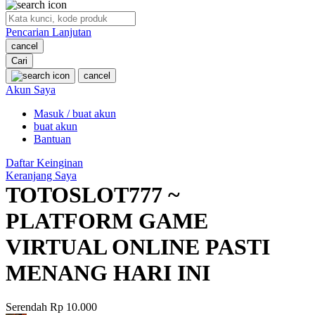
O
Pencarian Lanjutan
Oh Ma Grain
cancel
Okiedog
Cari
cancel
P
Akun Saya
Masuk / buat akun
Peachy
buat akun
Phil & Ted's
Bantuan
Philips Avent
Daftar Keinginan
Keranjang Saya
Pigeon
TOTOSLOT777 ~
Playgro
PLATFORM GAME
Poled Global
VIRTUAL ONLINE PASTI
Ponycycle
MENANG HARI INI
Puma
Pureats
Serendah
Rp 10.000