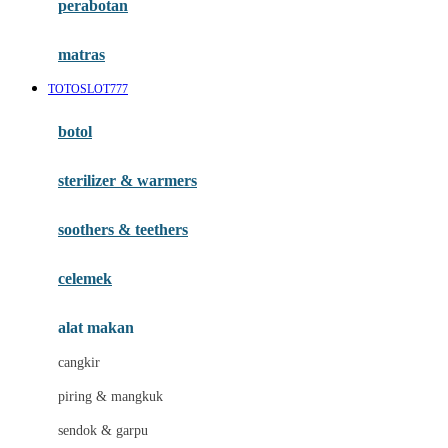
perabotan
Happy Tummy
Hauck
matras
Havaianas
TOTOSLOT777
Hegen
botol
Hot Wheels
sterilizer & warmers
Hybrid
soothers & teethers
I
Inlacta DHA
celemek
Interlac
alat makan
Ivenet
cangkir
J
piring & mangkuk
Jack N Jill
sendok & garpu