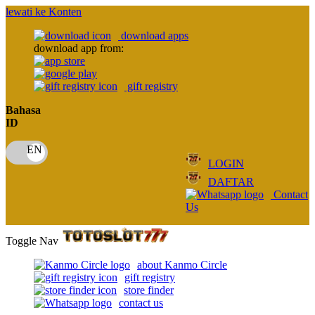
lewati ke Konten
download apps
download app from:
gift registry
Bahasa
ID
LOGIN
DAFTAR
Contact
Us
Toggle Nav
about Kanmo Circle
gift registry
store finder
contact us