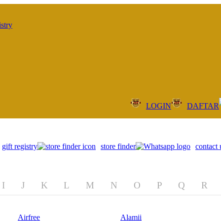
istry
LOGIN
DAFTAR
gift registry
store finder
contact 
I
J
K
L
M
N
O
P
Q
R
Airfree
Alamii