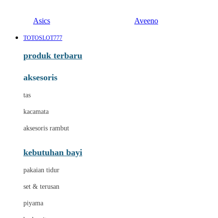
Asics
Aveeno
TOTOSLOT777
produk terbaru
aksesoris
tas
kacamata
aksesoris rambut
kebutuhan bayi
pakaian tidur
set & terusan
piyama