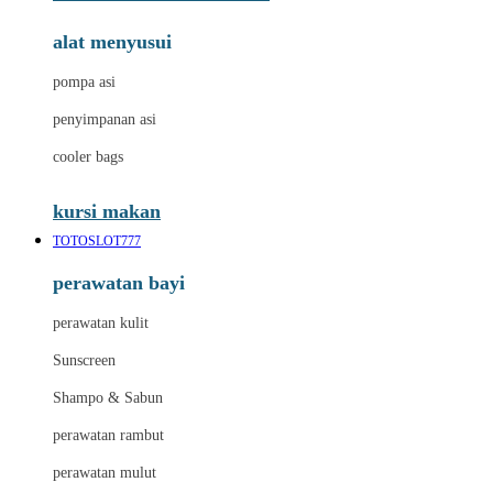
alat menyusui
pompa asi
penyimpanan asi
cooler bags
kursi makan
TOTOSLOT777
perawatan bayi
perawatan kulit
Sunscreen
Shampo & Sabun
perawatan rambut
perawatan mulut