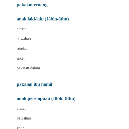
pakaian renang
Bumkins
anak laki-laki (18bln-8thn)
C
atasan
Cetaphil
bawahan
Chicco
setelan
Childlife
jaket
Clevamama
pakaian dalam
Cocolatte
Cottonseeds
pakaian ibu hamil
Cozy N Safe
anak perempuan (18bln-8thn)
Crane
atasan
Cybex
bawahan
D
gaun