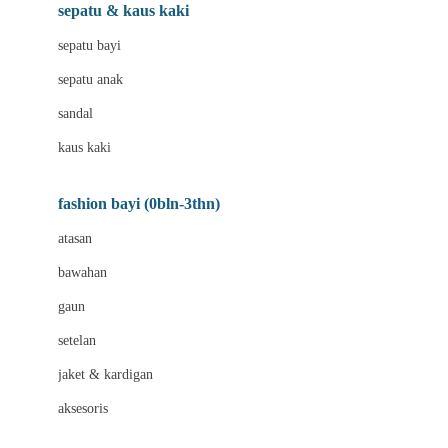
Beauty Barn
sepatu & kaus kaki
Bio Oil
sepatu bayi
Biolane
sepatu anak
Bite Fighters
sandal
Bizzi Growin
kaus kaki
Blackmores
fashion bayi (0bln-3thn)
Blooming Marvellous
atasan
Bonnels
bawahan
Bravado
gaun
Bruder
setelan
Brush Baby
jaket & kardigan
Buds Organics
aksesoris
Bugaboo
Buggygear