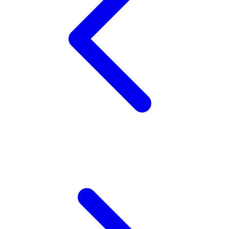
Xootz
Y
Yamatoya
Z
Zaxy
Zoggs
0-9
4Moms
59S