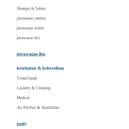
London Taxi
Shampo & Sabun
Love To Dream
perawatan rambut
perawatan mulut
M
perawatan diri
Magformers
Mama's Choice
perawatan ibu
Mamas&Papas
kesehatan & kebersihan
Mamaway
Tissue basah
Maxi Cosi
Laundry & Cleaning
Megabloks
Medical
Micro
Air Purifier & Humidifier
MiDeer
Mimi & Lula
potty
Mini Monkey