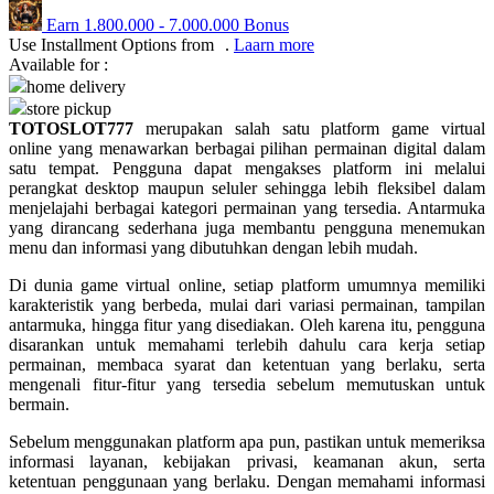
Earn
1.800.000
-
7.000.000
Bonus
Q
Use Installment Options from
.
Laarn more
Available for :
QV Baby
home delivery
store pickup
R
TOTOSLOT777
merupakan salah satu platform game virtual
online yang menawarkan berbagai pilihan permainan digital dalam
Real Shades
satu tempat. Pengguna dapat mengakses platform ini melalui
perangkat desktop maupun seluler sehingga lebih fleksibel dalam
Red Castle
menjelajahi berbagai kategori permainan yang tersedia. Antarmuka
yang dirancang sederhana juga membantu pengguna menemukan
Ribbon Madness
menu dan informasi yang dibutuhkan dengan lebih mudah.
S
Di dunia game virtual online, setiap platform umumnya memiliki
karakteristik yang berbeda, mulai dari variasi permainan, tampilan
antarmuka, hingga fitur yang disediakan. Oleh karena itu, pengguna
Sebamed
disarankan untuk memahami terlebih dahulu cara kerja setiap
Silver Cross
permainan, membaca syarat dan ketentuan yang berlaku, serta
mengenali fitur-fitur yang tersedia sebelum memutuskan untuk
Simply Idea
bermain.
Skip Hop
Sebelum menggunakan platform apa pun, pastikan untuk memeriksa
informasi layanan, kebijakan privasi, keamanan akun, serta
Spectra
ketentuan penggunaan yang berlaku. Dengan memahami informasi