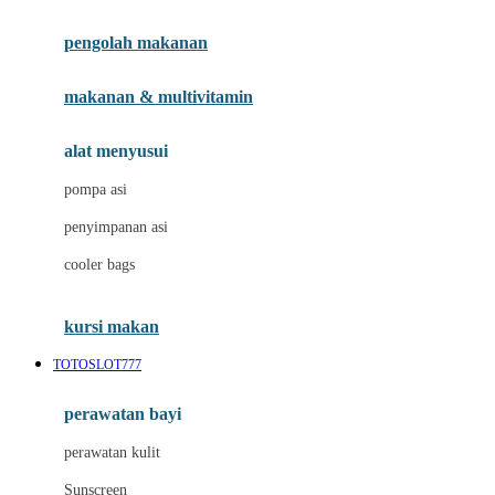
Joie
pengolah makanan
Joolz
Jujube
makanan & multivitamin
K
alat menyusui
Kiddycuts
pompa asi
Kumon
penyimpanan asi
L
cooler bags
Leapfrog
kursi makan
Leclerc
TOTOSLOT777
Lee Vierra
Lillebaby
perawatan bayi
Little Bird Told Me
perawatan kulit
Little Miss Janis
Sunscreen