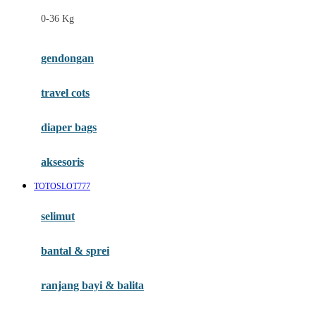
Felt So Sweet
0-36 Kg
Fisher Price
Flipper
gendongan
Friends Of Sally
travel cots
G
diaper bags
Gb
Geko
aksesoris
Graco
TOTOSLOT777
Gund
selimut
H
bantal & sprei
Habbie
Haenim
ranjang bayi & balita
Happy Horse