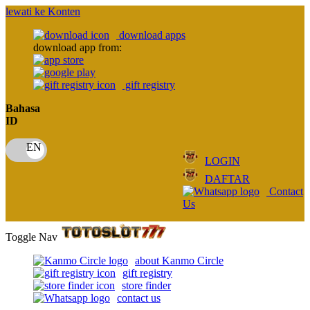
lewati ke Konten
download apps
download app from:
gift registry
Bahasa
ID
LOGIN
DAFTAR
Contact
Us
Toggle Nav
about Kanmo Circle
gift registry
store finder
contact us