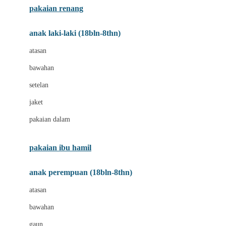
pakaian renang
Bumkins
anak laki-laki (18bln-8thn)
C
atasan
Cetaphil
bawahan
Chicco
setelan
Childlife
jaket
Clevamama
pakaian dalam
Cocolatte
Cottonseeds
pakaian ibu hamil
Cozy N Safe
anak perempuan (18bln-8thn)
Crane
atasan
Cybex
bawahan
D
gaun