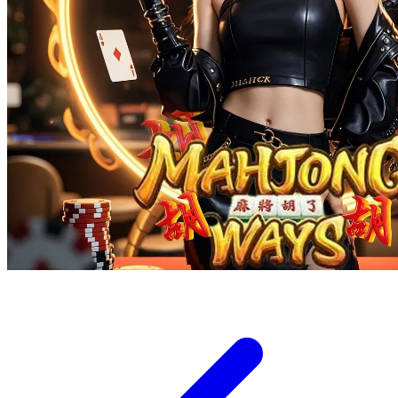
Twistshake
TY Toys
U
V
Veja
Vitaflow
Vtech
W
Waterland
Wellness
X