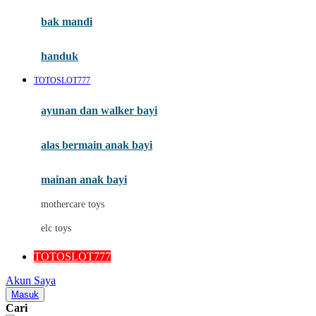
Moby
bak mandi
Momami
handuk
Mothercare
TOTOSLOT777
Mustela
ayunan dan walker bayi
My Buddy Tag
My K
alas bermain anak bayi
N
mainan anak bayi
Naif
mothercare toys
Nike
elc toys
Nordic Natural
TOTOSLOT777
Nuby
Akun Saya
Nuna
Masuk
Cari