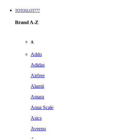
TOTOSLOT777
Brand A-Z
A
Addo
Adidas
Airfree
Alamii
Amara
Aqua Scale
Asics
Aveeno
Awan