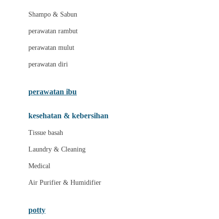
London Taxi
Shampo & Sabun
Love To Dream
perawatan rambut
perawatan mulut
M
perawatan diri
Magformers
Mama's Choice
perawatan ibu
Mamas&Papas
kesehatan & kebersihan
Mamaway
Tissue basah
Maxi Cosi
Laundry & Cleaning
Megabloks
Medical
Micro
Air Purifier & Humidifier
MiDeer
Mimi & Lula
potty
Mini Monkey