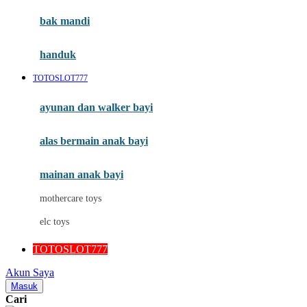
Moby
bak mandi
Momami
handuk
Mothercare
TOTOSLOT777
Mustela
ayunan dan walker bayi
My Buddy Tag
My K
alas bermain anak bayi
N
mainan anak bayi
Naif
mothercare toys
Nike
elc toys
Nordic Natural
TOTOSLOT777
Nuby
Akun Saya
Nuna
Masuk
Cari