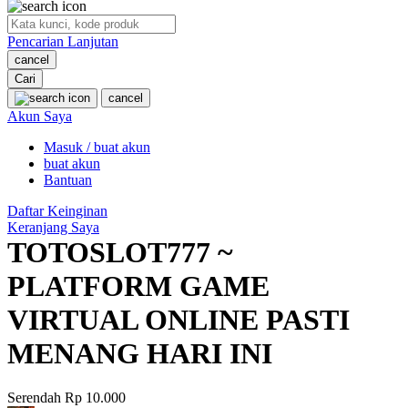
O
Pencarian Lanjutan
Oh Ma Grain
cancel
Okiedog
Cari
cancel
P
Akun Saya
Masuk / buat akun
Peachy
buat akun
Phil & Ted's
Bantuan
Philips Avent
Daftar Keinginan
Keranjang Saya
Pigeon
TOTOSLOT777 ~
Playgro
PLATFORM GAME
Poled Global
VIRTUAL ONLINE PASTI
Ponycycle
MENANG HARI INI
Puma
Pureats
Serendah
Rp 10.000