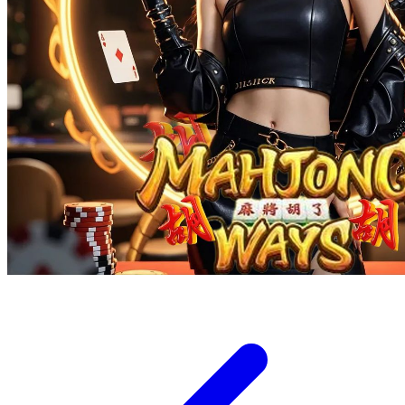
Twistshake
TY Toys
U
V
Veja
Vitaflow
Vtech
W
Waterland
Wellness
X