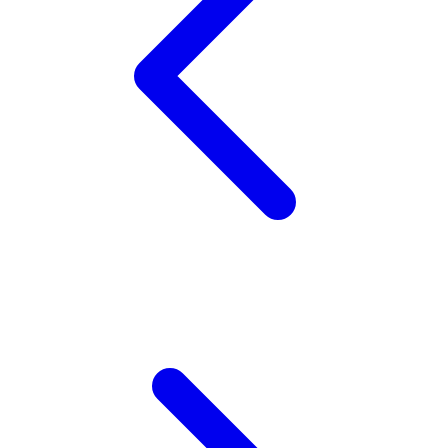
Xootz
Y
Yamatoya
Z
Zaxy
Zoggs
0-9
4Moms
59S