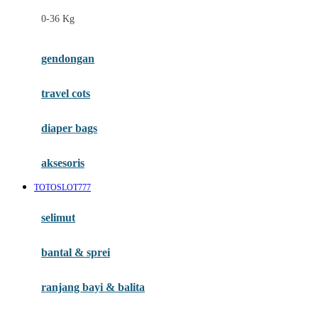
Felt So Sweet
0-36 Kg
Fisher Price
Flipper
gendongan
Friends Of Sally
travel cots
G
diaper bags
Gb
Geko
aksesoris
Graco
TOTOSLOT777
Gund
selimut
H
bantal & sprei
Habbie
Haenim
ranjang bayi & balita
Happy Horse