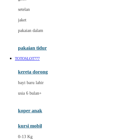
Dae Organics
setelan
Docare
jaket
Doona
pakaian dalam
Down To Earth
Drew
pakaian tidur
Dr. Brown's
TOTOSLOT777
E
kereta dorong
ELC
bayi baru lahir
Ergobaby
usia 6 bulan+
Expert Care
koper anak
Ezyroller
kursi mobil
F
0-13 Kg