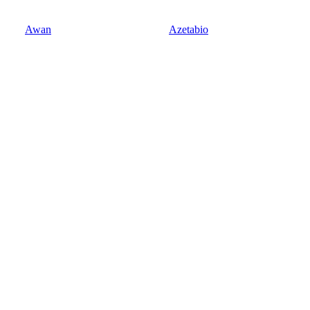
Awan
Azetabio