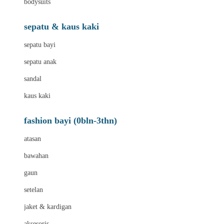
bodysuits
sepatu & kaus kaki
sepatu bayi
sepatu anak
sandal
kaus kaki
fashion bayi (0bln-3thn)
atasan
bawahan
gaun
setelan
jaket & kardigan
aksesoris