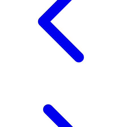
Xootz
Y
Yamatoya
Z
Zaxy
Zoggs
0-9
4Moms
59S