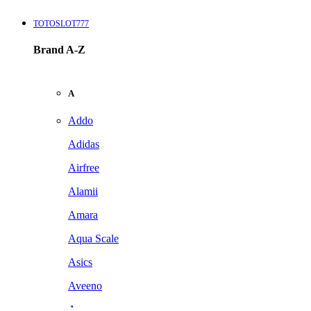
TOTOSLOT777
Brand A-Z
A
Addo
Adidas
Airfree
Alamii
Amara
Aqua Scale
Asics
Aveeno
Awan