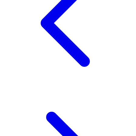
Xootz
Y
Yamatoya
Z
Zaxy
Zoggs
0-9
4Moms
59S