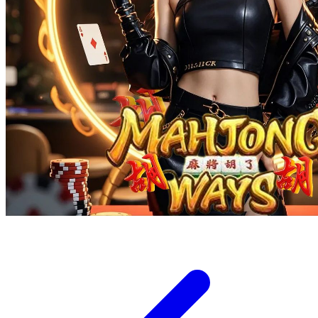
Twistshake
TY Toys
U
V
Veja
Vitaflow
Vtech
W
Waterland
Wellness
X