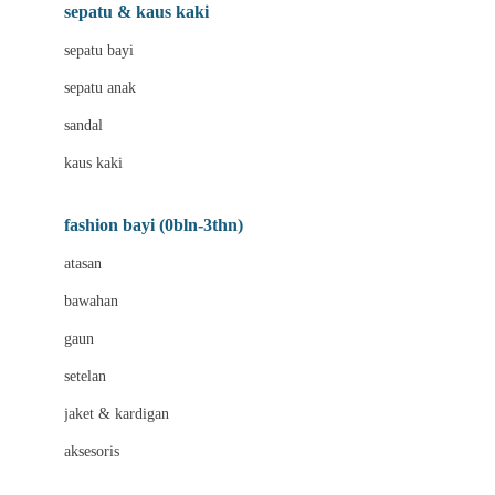
Beauty Barn
sepatu & kaus kaki
Bio Oil
sepatu bayi
Biolane
sepatu anak
Bite Fighters
sandal
Bizzi Growin
kaus kaki
Blackmores
fashion bayi (0bln-3thn)
Blooming Marvellous
atasan
Bonnels
bawahan
Bravado
gaun
Bruder
setelan
Brush Baby
jaket & kardigan
Buds Organics
aksesoris
Bugaboo
Buggygear