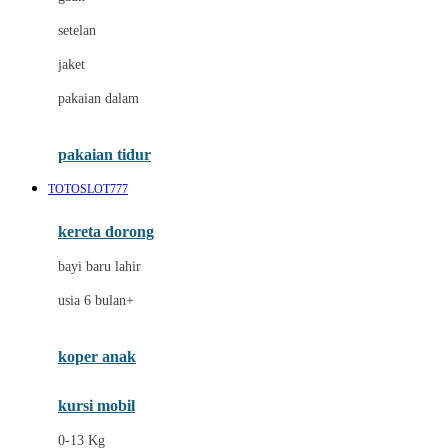
Dae Organics
setelan
Docare
jaket
Doona
pakaian dalam
Down To Earth
Drew
pakaian tidur
Dr. Brown's
TOTOSLOT777
E
kereta dorong
ELC
bayi baru lahir
Ergobaby
usia 6 bulan+
Expert Care
koper anak
Ezyroller
kursi mobil
F
0-13 Kg