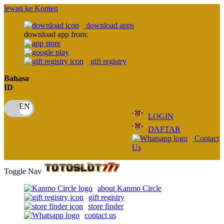
lewati ke Konten
download apps
download app from:
gift registry
Bahasa
ID
LOGIN
DAFTAR
Contact
Us
Toggle Nav
about Kanmo Circle
gift registry
store finder
contact us