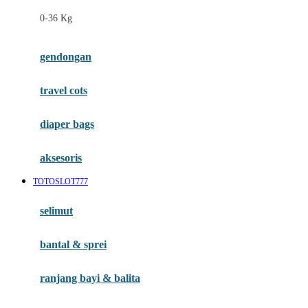
Felt So Sweet
0-36 Kg
Fisher Price
Flipper
gendongan
Friends Of Sally
travel cots
G
diaper bags
Gb
Geko
aksesoris
Graco
TOTOSLOT777
Gund
selimut
H
bantal & sprei
Habbie
Haenim
ranjang bayi & balita
Happy Horse