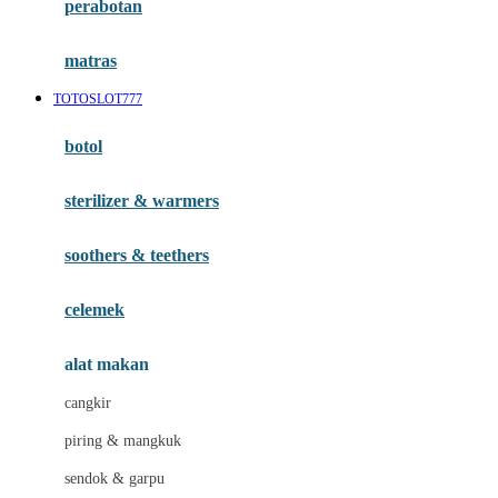
perabotan
Happy Tummy
Hauck
matras
Havaianas
TOTOSLOT777
Hegen
botol
Hot Wheels
sterilizer & warmers
Hybrid
soothers & teethers
I
Inlacta DHA
celemek
Interlac
alat makan
Ivenet
cangkir
J
piring & mangkuk
Jack N Jill
sendok & garpu