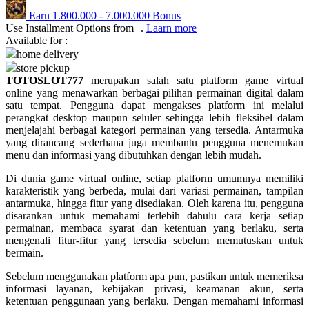
Earn
1.800.000
-
7.000.000
Bonus
Q
Use Installment Options from
.
Laarn more
Available for :
QV Baby
home delivery
store pickup
R
TOTOSLOT777
merupakan salah satu platform game virtual
online yang menawarkan berbagai pilihan permainan digital dalam
Real Shades
satu tempat. Pengguna dapat mengakses platform ini melalui
perangkat desktop maupun seluler sehingga lebih fleksibel dalam
Red Castle
menjelajahi berbagai kategori permainan yang tersedia. Antarmuka
yang dirancang sederhana juga membantu pengguna menemukan
Ribbon Madness
menu dan informasi yang dibutuhkan dengan lebih mudah.
S
Di dunia game virtual online, setiap platform umumnya memiliki
karakteristik yang berbeda, mulai dari variasi permainan, tampilan
antarmuka, hingga fitur yang disediakan. Oleh karena itu, pengguna
Sebamed
disarankan untuk memahami terlebih dahulu cara kerja setiap
Silver Cross
permainan, membaca syarat dan ketentuan yang berlaku, serta
mengenali fitur-fitur yang tersedia sebelum memutuskan untuk
Simply Idea
bermain.
Skip Hop
Sebelum menggunakan platform apa pun, pastikan untuk memeriksa
informasi layanan, kebijakan privasi, keamanan akun, serta
Spectra
ketentuan penggunaan yang berlaku. Dengan memahami informasi