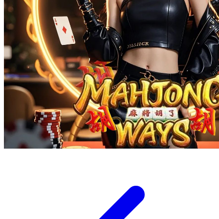
Twistshake
TY Toys
U
V
Veja
Vitaflow
Vtech
W
Waterland
Wellness
X