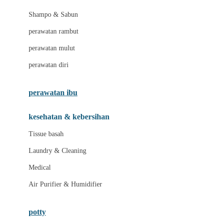
London Taxi
Shampo & Sabun
Love To Dream
perawatan rambut
perawatan mulut
M
perawatan diri
Magformers
Mama's Choice
perawatan ibu
Mamas&Papas
kesehatan & kebersihan
Mamaway
Tissue basah
Maxi Cosi
Laundry & Cleaning
Megabloks
Medical
Micro
Air Purifier & Humidifier
MiDeer
Mimi & Lula
potty
Mini Monkey